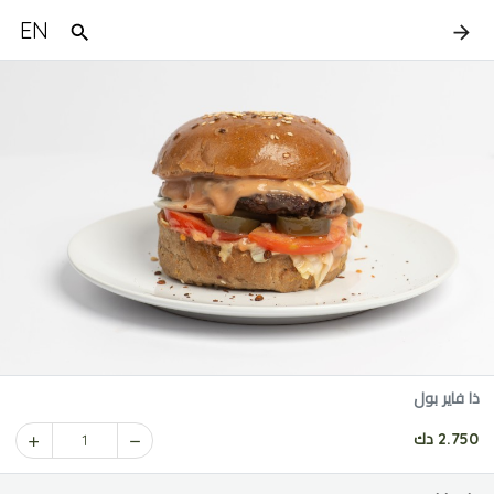
EN
ذا فاير بول
2.750 دك
1