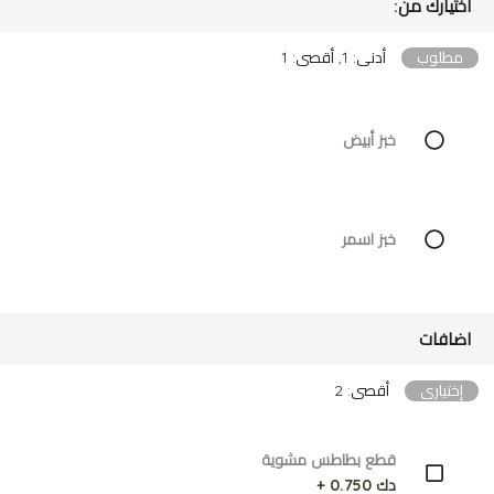
اختيارك من:
مطلوب
أدنى: 1, أقصى: 1
خبز أبيض
خبز اسمر
اضافات
إختياري
أقصى: 2
قطع بطاطس مشوية
دك 0.750 +